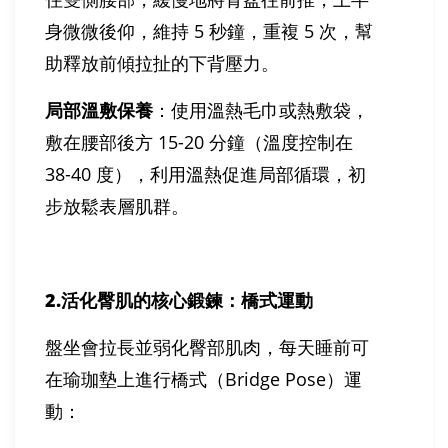
身微微後仰，維持 5 秒鐘，重複 5 次，幫
助釋放前傾拉扯的下背壓力。
局部溫敷保養
：使用溫熱毛巾或熱敷袋，
敷在腰部後方 15-20 分鐘（溫度控制在
38-40 度），利用溫熱促進局部循環，初
步放鬆表層肌群。
2.
活化臀肌的核心鍛鍊：橋式運動
盤坐會拉長並弱化臀部肌肉，每天睡前可
在瑜珈墊上進行橋式（Bridge Pose）運
動：