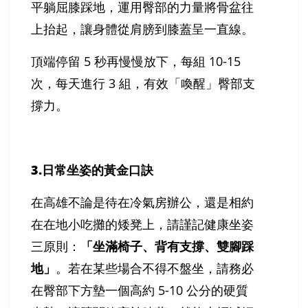
平躺屈膝踩地，運用臀部的力量將骨盆往
上抬起，讓身體從肩膀到膝蓋呈一直線。
頂端停留 5 秒再慢慢放下，每組 10-15
次，每天進行 3 組，有效「喚醒」臀部支
撐力。
3.
日常坐姿的黃金口訣
在高雄不論是待在冷氣房辦公，還是相約
在在地小吃攤的矮凳上，請謹記健康坐姿
三原則：
「坐滿椅子、背有支撐、雙腳踩
地」
。若在某些場合不得不盤坐，請務必
在臀部下方墊一個高約 5-10 公分的硬質