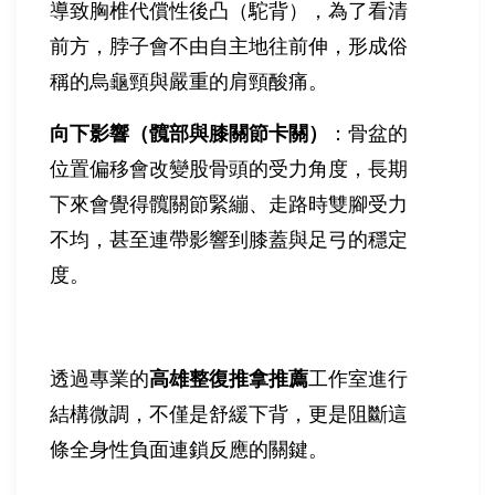
導致胸椎代償性後凸（駝背），為了看清
前方，脖子會不由自主地往前伸，形成俗
稱的烏龜頸與嚴重的肩頸酸痛。
向下影響（髖部與膝關節卡關）
：骨盆的
位置偏移會改變股骨頭的受力角度，長期
下來會覺得髖關節緊繃、走路時雙腳受力
不均，甚至連帶影響到膝蓋與足弓的穩定
度。
透過專業的
高雄整復推拿推薦
工作室進行
結構微調，不僅是舒緩下背，更是阻斷這
條全身性負面連鎖反應的關鍵。